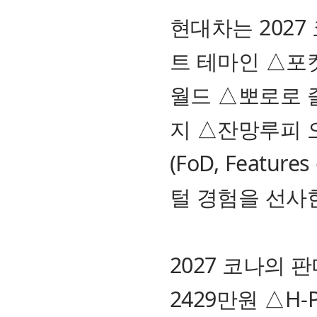
현대차는 202
트 테마인 △포
월드 △뽀로로 
지 △잔망루피 
(FoD, Featu
털 경험을 선사
2027 코나의 
2429만원 △H-