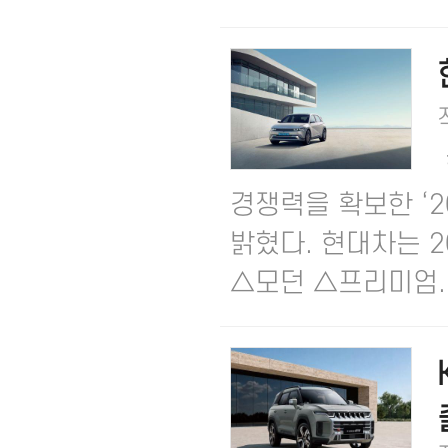
경쟁력을 확보한 ‘2
밝혔다. ​현대차는 2
△모던 △프리미엄..