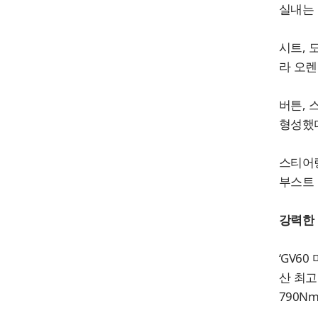
실내는 
시트, 
라 오렌
버튼, 
형성했
스티어링
부스트 
강력한 
‘GV6
산 최고
790N