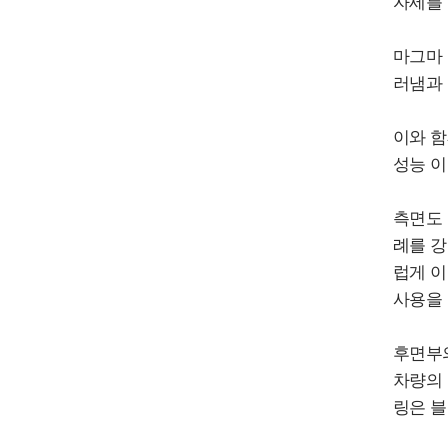
자세를 
마그마 
러냄과 
이와 함
성능 이
측면도 
례를 강
럽게 이
사용을
후면부의
차량의 
링은 블