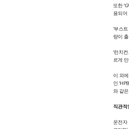
또한 ‘
용되어 
‘부스트
량이 출
‘런치컨
르게 만
이 외에
인 ‘HP
와 같은
직관적인
운전자 