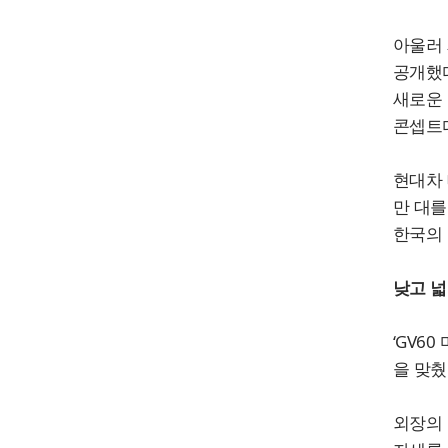
아울러 
공개했다
새로운 
콘셉트
현대차 
만 대를
한국의 
낮고 넓
‘GV6
을 맞췄
외장의 