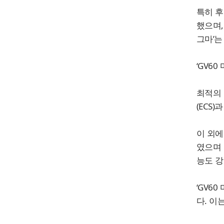
특히 후
했으며,
그마’는
‘GV6
최적의 
(ECS
이 외에
였으며 
능도 강
‘GV6
다. 이