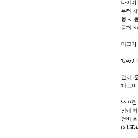
타이어는
부터 차량
행 시 
통해 N
마그마 
‘GV6
먼저, 
‘마그마
‘스프린
정돼 차
전비 효
(e-L