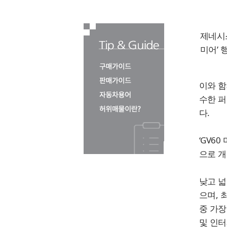
제네시스
미어’ 
이와 함
수한 퍼
다.
‘GV6
으로 개
낮고 넓
으며, 최
중 가장
및 인터