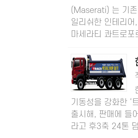
(Maserati) 
일리쉬한 인테리어,
마세라티 콰트로포르테 
기동성을 강화한 ‘트
출시해, 판매에 들어
라고 후3축 24톤 덤