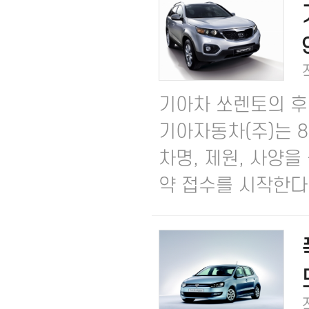
기아차 쏘렌토의 후
기아자동차(주)는 8
차명, 제원, 사양
약 접수를 시작한다고