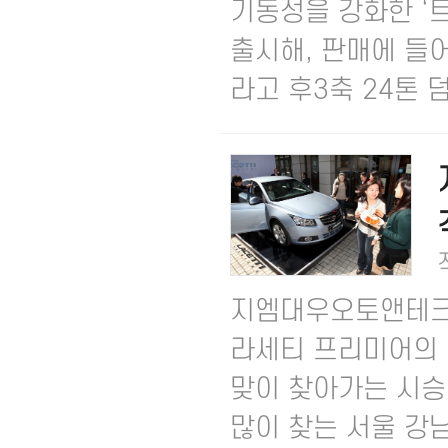
기동성을 강화한 ‘트
출시해, 판매에 들어
라고 후3축 24톤 덤
지엠대우오토앤테크놀
라세티 프리미어의 
맞이 찾아가는 시승
많이 찾는 서울 강남.