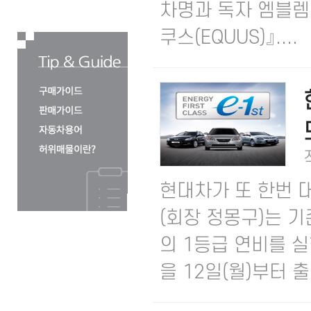
차명과 독자 엠블렘
쿠스(EQUUS)』....
현대차가 또 한번 
(회장 정몽구)는 기
의 1등급 연비를 실현
을 12일(월)부터 출시