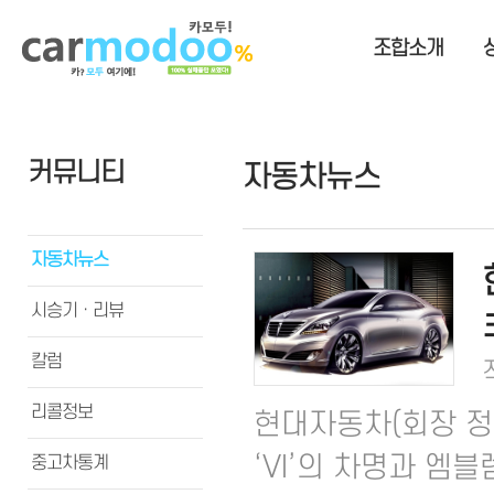
조합소개
커뮤니티
자동차뉴스
자동차뉴스
시승기ㆍ리뷰
칼럼
리콜정보
현대자동차(회장 정
‘VI’의 차명과 엠
중고차통계