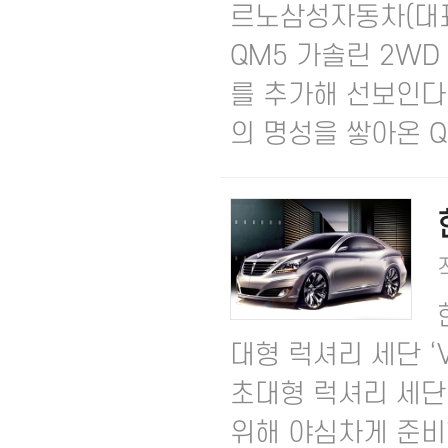
르노삼성자동차(대표
QM5 가솔린 2WD <
를 추가해 선보인다고
의 명성을 쌓아온 QM5
대형 럭셔리 세단 ‘
초대형 럭셔리 세단 
위해 야심차게 준비한