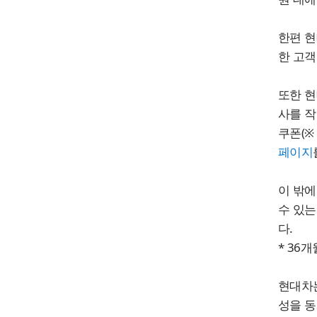
한편 현
한 고객
또한 현
사를 작
쿠폰(※
페이지
이 밖에
수 있는
다.
* 36
현대차는
성을 동