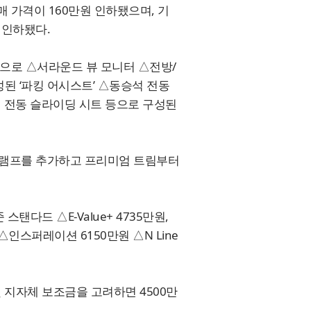
 가격이 160만원 인하됐으며, 기
 인하됐다.
으로 △서라운드 뷰 모니터 △전방/
성된 ‘파킹 어시스트’ △동승석 전동
열 전동 슬라이딩 시트 등으로 구성된
비상램프를 추가하고 프리미엄 트림부터
탠다드 △E-Value+ 4735만원,
 △인스퍼레이션 6150만원 △N Line
및 지자체 보조금을 고려하면 4500만