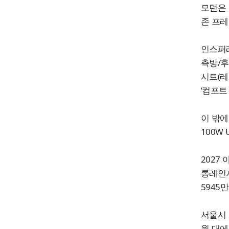
모던은 
존 프레
인스퍼레
측방/후
시트(레
‘컴포트
이 밖에
100W
2027
롱레인지
5945만
서울시 
원 대에